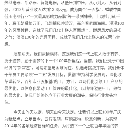
热继电器、断路器、智能电器，从低压到中压，从小到大、从弱到
强，2013年营业收入达到13.3亿元，成为国企“一面旗”，蝉联中国
低压电器行业“十大最具影响力品牌”等一系列殊荣。上观桂月转千
年，联玉朝暾植万田，飞翅搏风冲碧汉，高台看尽四海间。漫漫100
年的风雨兼程，造就了我们几代上联人直面艰辛、踔厉风发的昂扬
之气；漫漫100年的光辉历程，成就了我们几代上联人的光荣与梦
想。
展望明天，我们豪情满怀，这是我们这一代上联人敢于有梦、
勇于追梦、勤于圆梦的下一个100年新里程。当前，我们正处于中国
经济的“新常态”，可谓希望与困难同在、机遇与挑战并存。我们全体
干部员工要紧咬“十二五”发展目标，贯彻“坚持科学发展观，深化改
革谋转型，百年宏业强根基”的工厂方针，以现代化引领工厂产品的
最优化，以信息化带动工厂管理的最佳化，以精细化提升工厂效益
的最大化，使我厂始终屹立于行业发展的潮头，保持行业龙头地
位。
今天由昨天决定，明天由今天决定。让我们以上联100年厂庆
为新起点，立足当今，云程发轫，厚德载物，锐意创新，为实现
2014年的各项经济目标和任务，为打造下一个上联百年华丽的梦